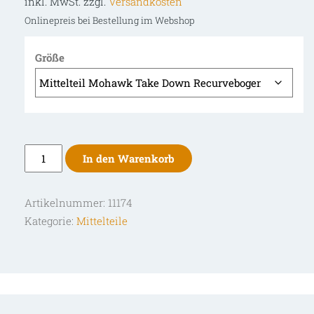
inkl. MwSt. zzgl.
Versandkosten
Onlinepreis bei Bestellung im Webshop
Größe
Bodnik
In den Warenkorb
Bows
Mittelteil
Artikelnummer:
11174
Mohawk
Kategorie:
Mittelteile
Take
Down
Recurvebogen
Menge