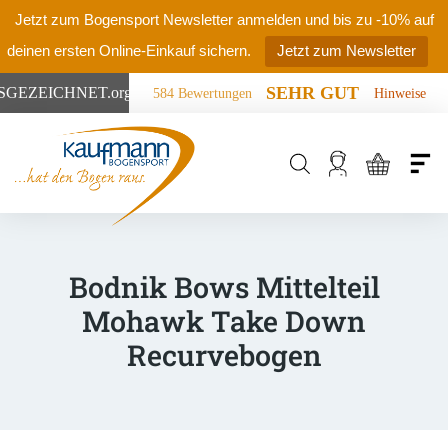
Jetzt zum Bogensport Newsletter anmelden und bis zu -10% auf
deinen ersten Online-Einkauf sichern.
Jetzt zum Newsletter
SEHR GUT
SGEZEICHNET
.org
584 Bewertungen
Hinweise
Products
search
Bodnik Bows Mittelteil
Mohawk Take Down
Recurvebogen