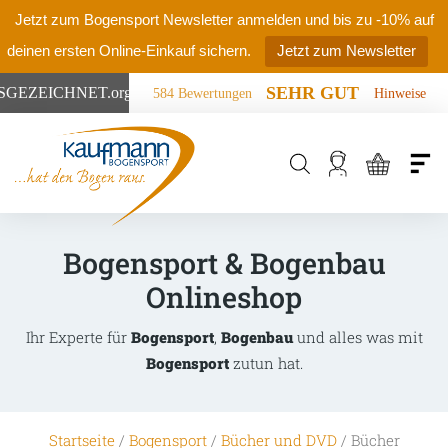
Jetzt zum Bogensport Newsletter anmelden und bis zu -10% auf
deinen ersten Online-Einkauf sichern.
Jetzt zum Newsletter
SEHR GUT
SGEZEICHNET
.org
584 Bewertungen
Hinweise
Products
search
Bogensport & Bogenbau
Onlineshop
Ihr Experte für
Bogensport
,
Bogenbau
und alles was mit
Bogensport
zutun hat.
Startseite
/
Bogensport
/
Bücher und DVD
/ Bücher