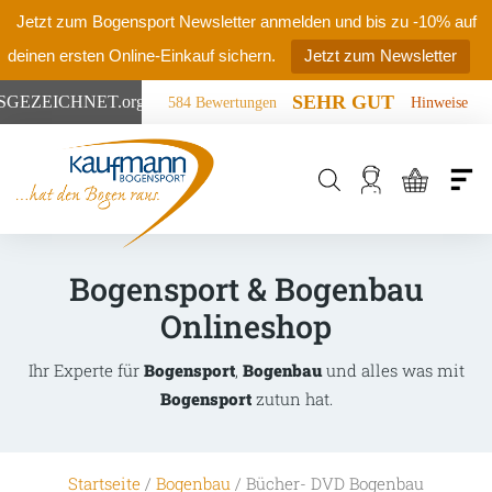
Jetzt zum Bogensport Newsletter anmelden und bis zu -10% auf
deinen ersten Online-Einkauf sichern.
Jetzt zum Newsletter
SEHR GUT
SGEZEICHNET
.org
584 Bewertungen
Hinweise
Products
search
Bogensport & Bogenbau
Onlineshop
Ihr Experte für
Bogensport
,
Bogenbau
und alles was mit
Bogensport
zutun hat.
Startseite
/
Bogenbau
/ Bücher- DVD Bogenbau