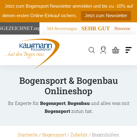
Jetzt zum Bogensport Newsletter anmelden und bis zu -10% auf
deinen ersten Online-Einkauf sichern.
Jetzt zum Newsletter
SEHR GUT
SGEZEICHNET
.org
584 Bewertungen
Hinweise
Products
search
Bogensport & Bogenbau
Onlineshop
Ihr Experte für
Bogensport
,
Bogenbau
und alles was mit
Bogensport
zutun hat.
Startseite
/
Bogensport
/
Zubehör
/ Bogenhüllen