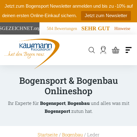
Jetzt zum Bogensport Newsletter anmelden und bis zu -10% auf
deinen ersten Online-Einkauf sichern.
Jetzt zum Newsletter
SEHR GUT
SGEZEICHNET
.org
584 Bewertungen
Hinweise
Products
search
Bogensport & Bogenbau
Onlineshop
Ihr Experte für
Bogensport
,
Bogenbau
und alles was mit
Bogensport
zutun hat.
Startseite
/
Bogenbau
/ Leder