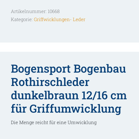
12/16
Artikelnummer:
10668
cm
Kategorie:
Griffwicklungen- Leder
für
Griffumwicklung
Menge
Bogensport Bogenbau
Rothirschleder
dunkelbraun 12/16 cm
für Griffumwicklung
Die Menge reicht für eine Umwicklung