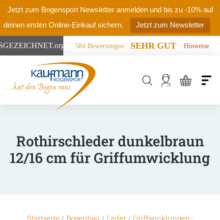
Jetzt zum Bogensport Newsletter anmelden und bis zu -10% auf
deinen ersten Online-Einkauf sichern.
Jetzt zum Newsletter
SEHR GUT
SGEZEICHNET
.org
584 Bewertungen
Hinweise
Products
search
Rothirschleder dunkelbraun
12/16 cm für Griffumwicklung
Startseite
/
Bogenbau
/
Leder
/
Griffwicklungen-