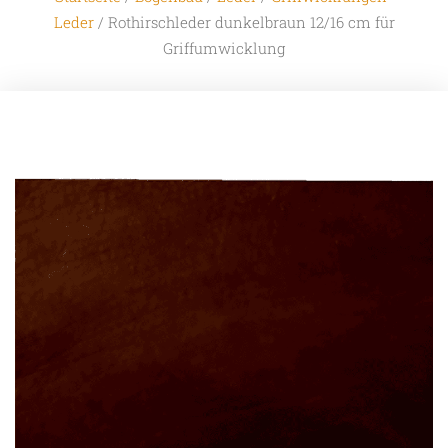
Leder
/ Rothirschleder dunkelbraun 12/16 cm für
Griffumwicklung