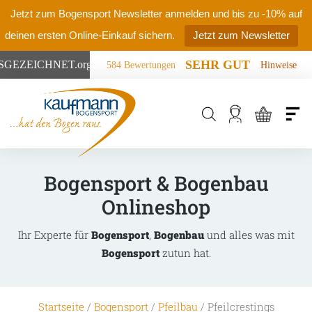
Jetzt zum Bogensport Newsletter anmelden und bis zu -10% auf
deinen ersten Online-Einkauf sichern.
Jetzt zum Newsletter
SEHR GUT
SGEZEICHNET
.org
584 Bewertungen
Hinweise
Products
search
Bogensport & Bogenbau
Onlineshop
Ihr Experte für
Bogensport
,
Bogenbau
und alles was mit
Bogensport
zutun hat.
Startseite
/
Bogensport
/
Pfeilbau
/ Pfeilcrestings