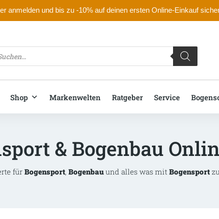
r anmelden und bis zu -10% auf deinen ersten Online-Einkauf siche
oducts
arch
Shop
Markenwelten
Ratgeber
Service
Bogens
sport & Bogenbau Onli
erte für
Bogensport
,
Bogenbau
und alles was mit
Bogensport
zu