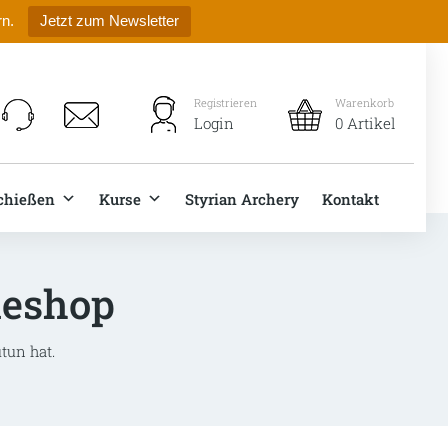
rn.
Jetzt zum Newsletter
Registrieren
Warenkorb
Login
0 Artikel
chießen
Kurse
Styrian Archery
Kontakt
neshop
tun hat.