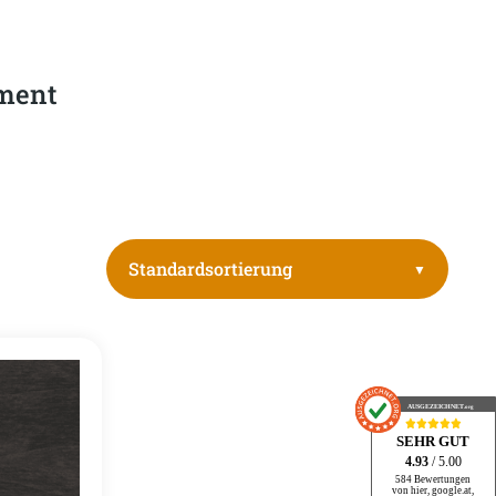
iment
AUSGEZEICHNET
.org
SEHR GUT
4.93
/ 5.00
584 Bewertungen
von hier, google.at,