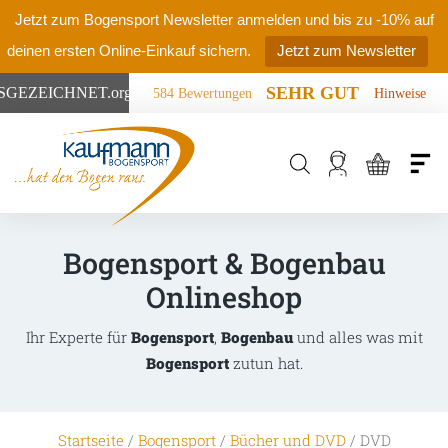
Jetzt zum Bogensport Newsletter anmelden und bis zu -10% auf
deinen ersten Online-Einkauf sichern.
Jetzt zum Newsletter
SEHR GUT
SGEZEICHNET
.org
584 Bewertungen
Hinweise
Products
search
Bogensport & Bogenbau
Onlineshop
Ihr Experte für
Bogensport
,
Bogenbau
und alles was mit
Bogensport
zutun hat.
Startseite
/
Bogensport
/
Bücher und DVD
/ DVD