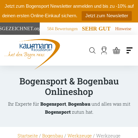
Jetzt zum Bogensport Newsletter anmelden und bis zu -10% auf
deinen ersten Online-Einkauf sichern.
Jetzt zum Newsletter
SEHR GUT
SGEZEICHNET
.org
584 Bewertungen
Hinweise
Products
search
Bogensport & Bogenbau
Onlineshop
Ihr Experte für
Bogensport
,
Bogenbau
und alles was mit
Bogensport
zutun hat.
Startseite
/
Bogenbau
/
Werkzeuge
/ Werkzeuge