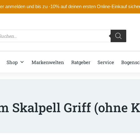
r anmelden und bis zu -10% auf deinen ersten Online-Einkauf siche
oducts
arch
Shop
Markenwelten
Ratgeber
Service
Bogensc
m Skalpell Griff (ohne K