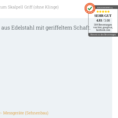
tum Skalpell Griff (ohne Klinge)
AUSGEZEICHNET
.org
SEHR GUT
4.93
/ 5.00
584 Bewertungen
f aus Edelstahl mit geriffeltem Schaft.
von hier, google.at,
facebook.com
Hinweis zu den Bewertungen
- Messgeräte (Sehnenbau)