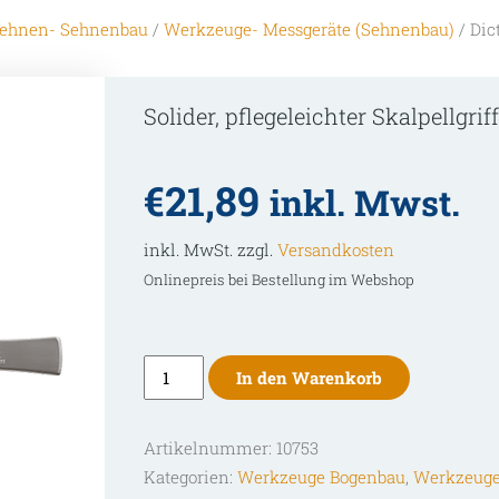
ehnen- Sehnenbau
/
Werkzeuge- Messgeräte (Sehnenbau)
/ Dic
Solider, pflegeleichter Skalpellgrif
€
21,89
inkl. Mwst.
inkl. MwSt. zzgl.
Versandkosten
Onlinepreis bei Bestellung im Webshop
Dictum
In den Warenkorb
Skalpell
Griff
Artikelnummer:
10753
(ohne
Kategorien:
Werkzeuge Bogenbau
,
Werkzeuge
Klinge)