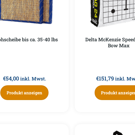
ohscheibe bis ca. 35-40 lbs
Delta McKenzie Speed
Bow Max
€
54,00
€
151,79
inkl. Mwst.
inkl. Mw
Produkt anzeigen
Produkt anzeige