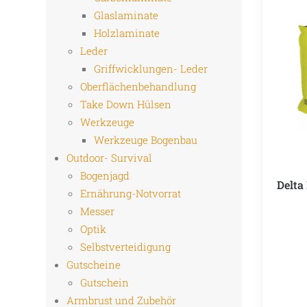
Glaslaminate
Holzlaminate
Leder
Griffwicklungen- Leder
Oberflächenbehandlung
Take Down Hülsen
Werkzeuge
Werkzeuge Bogenbau
Outdoor- Survival
Bogenjagd
Delta
Ernährung-Notvorrat
Messer
Optik
Selbstverteidigung
Gutscheine
Gutschein
Armbrust und Zubehör