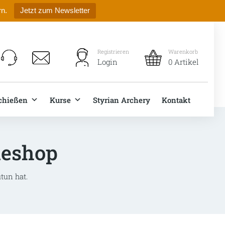
rn.
Jetzt zum Newsletter
Registrieren
Warenkorb
Login
0 Artikel
chießen
Kurse
Styrian Archery
Kontakt
neshop
tun hat.