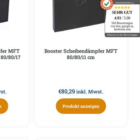
AUSGEZEICHNET
.org
SEHR GUT
4.93
/ 5.00
584 Bewertungen
von hier, google.at,
facebook.com
Hinweis zu den Bewertungen
pfer MFT
Booster Scheibendämpfer MFT
 80/80/17
80/80/11 cm
€
80,29
st.
inkl. Mwst.
n
Produkt anzeigen