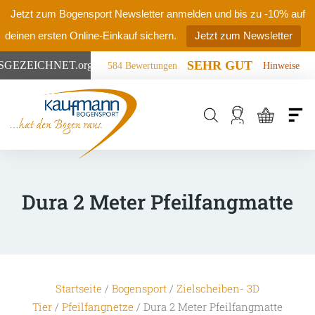
Jetzt zum Bogensport Newsletter anmelden und bis zu -10% auf
deinen ersten Online-Einkauf sichern.
Jetzt zum Newsletter
SEHR GUT
SGEZEICHNET
.org
584 Bewertungen
Hinweise
Products
search
Dura 2 Meter Pfeilfangmatte
Startseite
/
Bogensport
/
Zielscheiben- 3D
Tier
/
Pfeilfangnetze
/ Dura 2 Meter Pfeilfangmatte