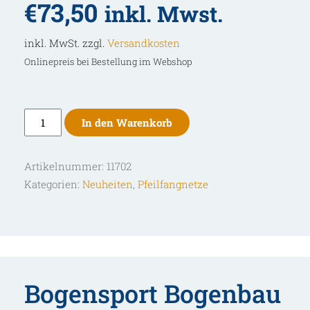
€
73,50
inkl. Mwst.
inkl. MwSt. zzgl.
Versandkosten
Onlinepreis bei Bestellung im Webshop
Dura
In den Warenkorb
2
Meter
Artikelnummer:
11702
Pfeilfangmatte
Kategorien:
Neuheiten
,
Pfeilfangnetze
Menge
Bogensport Bogenbau