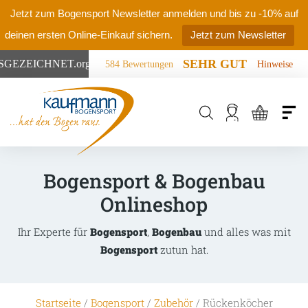
Jetzt zum Bogensport Newsletter anmelden und bis zu -10% auf
deinen ersten Online-Einkauf sichern.
Jetzt zum Newsletter
SEHR GUT
SGEZEICHNET
.org
584 Bewertungen
Hinweise
Products
search
Bogensport & Bogenbau
Onlineshop
Ihr Experte für
Bogensport
,
Bogenbau
und alles was mit
Bogensport
zutun hat.
Startseite
/
Bogensport
/
Zubehör
/ Rückenköcher