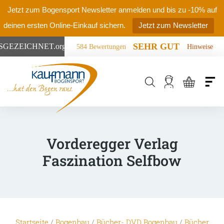
Jetzt zum Bogensport Newsletter anmelden und bis zu -10% auf
deinen ersten Online-Einkauf sichern.
Jetzt zum Newsletter
SEHR GUT
SGEZEICHNET
.org
584 Bewertungen
Hinweise
Products
search
Vorderegger Verlag
Faszination Selfbow
Startseite
/
Bogenbau
/
Bücher- DVD Bogenbau
/
Bücher