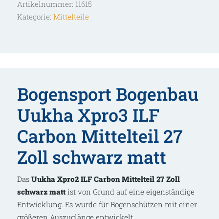
Artikelnummer:
11615
Carbon
Kategorie:
Mittelteile
Mittelteil
27
Zoll
schwarz
matt
Menge
Bogensport Bogenbau
Uukha Xpro3 ILF
Carbon Mittelteil 27
Zoll schwarz matt
Das
Uukha Xpro2 ILF Carbon Mittelteil 27 Zoll
schwarz matt
ist von Grund auf eine eigenständige
Entwicklung. Es wurde für Bogenschützen mit einer
größeren Auszuglänge entwickelt.