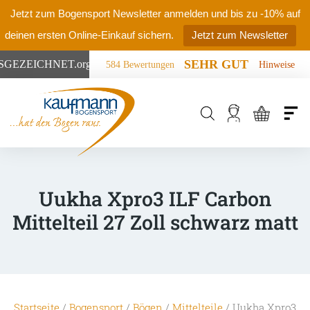
Jetzt zum Bogensport Newsletter anmelden und bis zu -10% auf
deinen ersten Online-Einkauf sichern.
Jetzt zum Newsletter
SEHR GUT
SGEZEICHNET
.org
584 Bewertungen
Hinweise
Products
search
Uukha Xpro3 ILF Carbon
Mittelteil 27 Zoll schwarz matt
Startseite
/
Bogensport
/
Bögen
/
Mittelteile
/ Uukha Xpro3