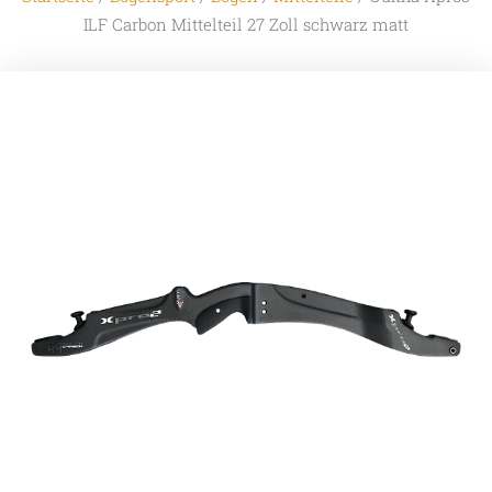
ILF Carbon Mittelteil 27 Zoll schwarz matt