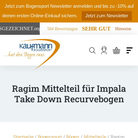
Jetzt zum Bogensport Newsletter anmelden und bis zu -10% auf
deinen ersten Online-Einkauf sichern.
Jetzt zum Newsletter
SEHR GUT
SGEZEICHNET
.org
584 Bewertungen
Hinweise
Products
search
Ragim Mittelteil für Impala
Take Down Recurvebogen
Startseite
/
Bogensport
/
Bögen
/
Mittelteile
/ Ragim