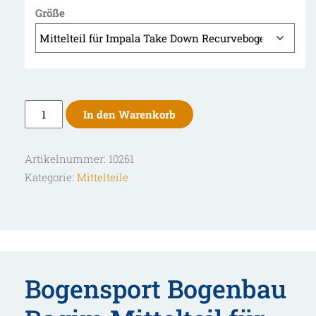
Größe
Ragim
In den Warenkorb
Mittelteil
für
Artikelnummer:
10261
Impala
Kategorie:
Mittelteile
Take
Down
Recurvebogen
Menge
Bogensport Bogenbau