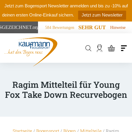
Jetzt zum Bogensport Newsletter anmelden und bis zu -10% auf
deinen ersten Online-Einkauf sichern.
Jetzt zum Newsletter
SEHR GUT
SGEZEICHNET
.org
584 Bewertungen
Hinweise
Products
search
Ragim Mittelteil für Young
Fox Take Down Recurvebogen
Startseite
/
Bogensport
/
Bögen
/
Mittelteile
/ Ragim