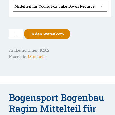
Ragim
In den Warenkorb
Mittelteil
für
Artikelnummer:
10262
Young
Kategorie:
Mittelteile
Fox
Take
Down
Recurvebogen
Menge
Bogensport Bogenbau
Ragim Mittelteil für