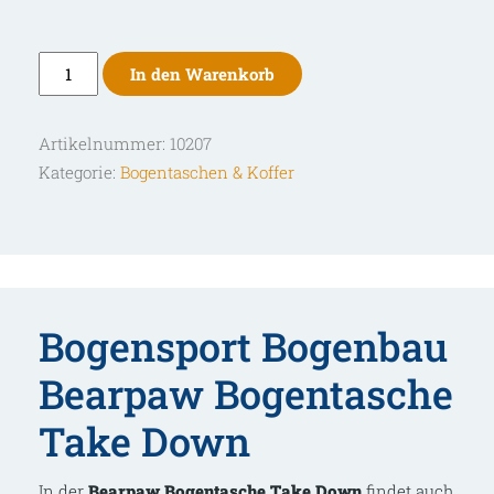
Bearpaw
In den Warenkorb
Bogentasche
Take
Artikelnummer:
10207
Down
Kategorie:
Bogentaschen & Koffer
Menge
Bogensport Bogenbau
Bearpaw Bogentasche
Take Down
In der
Bearpaw Bogentasche Take Down
findet auch