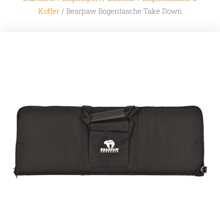
Koffer
/ Bearpaw Bogentasche Take Down