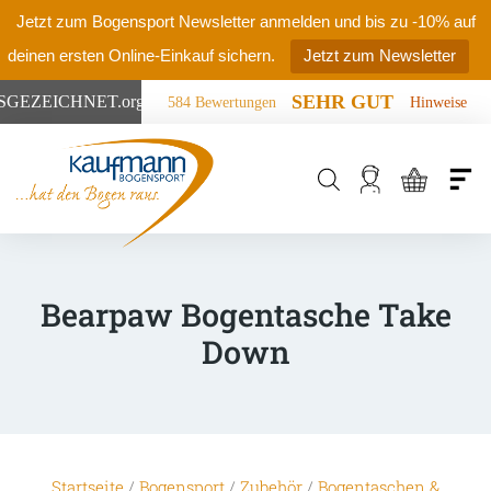
Jetzt zum Bogensport Newsletter anmelden und bis zu -10% auf
deinen ersten Online-Einkauf sichern.
Jetzt zum Newsletter
SEHR GUT
SGEZEICHNET
.org
584 Bewertungen
Hinweise
Products
search
Bearpaw Bogentasche Take
Down
Startseite
/
Bogensport
/
Zubehör
/
Bogentaschen &