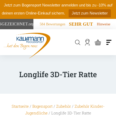
Jetzt zum Bogensport Newsletter anmelden und bis zu -10% auf
deinen ersten Online-Einkauf sichern.
Jetzt zum Newsletter
SEHR GUT
SGEZEICHNET
.org
584 Bewertungen
Hinweise
Products
search
Longlife 3D-Tier Ratte
Startseite
/
Bogensport
/
Zubehör
/
Zubehör Kinder-
Jugendliche
/ Longlife 3D-Tier Ratte