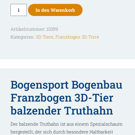
Franzbogen
In den Warenkorb
3D-
Tier
Artikelnummer:
10359
balzender
Kategorien:
3D Tiere
,
Franzbogen 3D Tiere
Truthahn
Menge
Bogensport Bogenbau
Franzbogen 3D-Tier
balzender Truthahn
Der balzende Truthahn ist aus einem Spezialschaum
hergestellt, der sich durch besondere Haltbarkeit