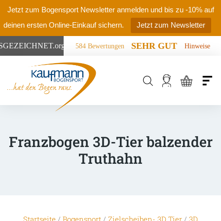
Jetzt zum Bogensport Newsletter anmelden und bis zu -10% auf
deinen ersten Online-Einkauf sichern.
Jetzt zum Newsletter
SEHR GUT
SGEZEICHNET
.org
584 Bewertungen
Hinweise
Products
search
Franzbogen 3D-Tier balzender
Truthahn
Startseite
/
Bogensport
/
Zielscheiben- 3D Tier
/
3D