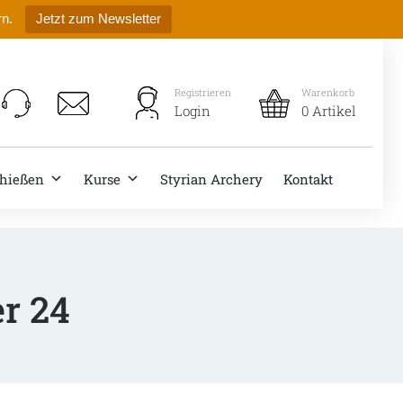
rn.
Jetzt zum Newsletter
Registrieren
Warenkorb
Login
0 Artikel
hießen
Kurse
Styrian Archery
Kontakt
r 24