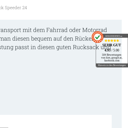
ck Speeder 24
ansport mit dem Fahrrad oder Motorrad
a man diesen bequem auf den Rücken
AUSGEZEICHNET
.org
SEHR GUT
stung passt in diesen guten Rucksack und
4.93
/ 5.00
584 Bewertungen
von hier, google.at,
facebook.com
Hinweis zu den Bewertungen