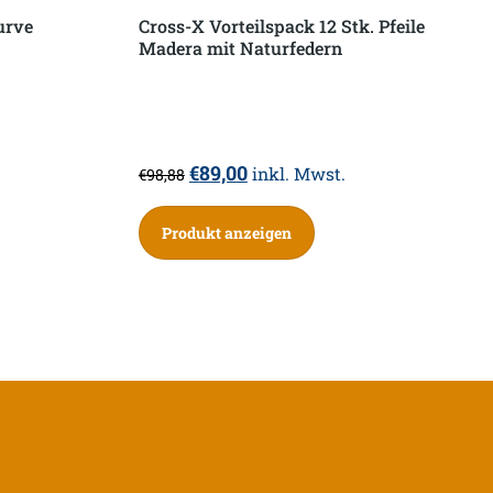
urve
Cross-X Vorteilspack 12 Stk. Pfeile
Madera mit Naturfedern
Ursprünglicher
Aktueller
€
89,00
inkl. Mwst.
€
98,88
Preis
Preis
war:
ist:
Produkt anzeigen
€98,88
€89,00.