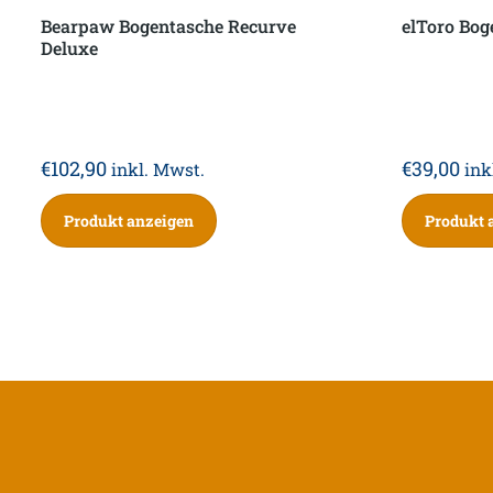
Bearpaw Bogentasche Recurve
elToro Bo
Deluxe
€
102,90
€
39,00
inkl. Mwst.
ink
Produkt anzeigen
Produkt 