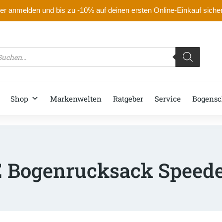
r anmelden und bis zu -10% auf deinen ersten Online-Einkauf siche
oducts
arch
Shop
Markenwelten
Ratgeber
Service
Bogensc
 Bogenrucksack Speede