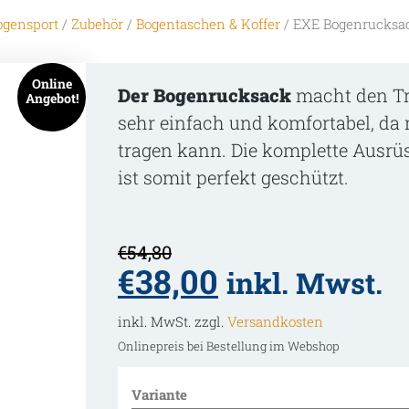
ogensport
/
Zubehör
/
Bogentaschen & Koffer
/ EXE Bogenrucksa
Der Bogenrucksack
macht den Tr
sehr einfach und komfortabel, d
tragen kann. Die komplette Ausrü
ist somit perfekt geschützt.
€
54,80
Ursprünglicher
Aktueller
€
38,00
inkl. Mwst.
Preis
Preis
war:
ist:
inkl. MwSt. zzgl.
Versandkosten
€54,80
€38,00.
Onlinepreis bei Bestellung im Webshop
Variante