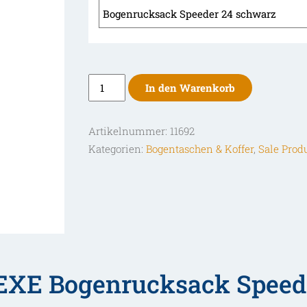
EXE
In den Warenkorb
Bogenrucksack
Speeder
Artikelnummer:
11692
24
Kategorien:
Bogentaschen & Koffer
,
Sale Prod
Menge
EXE Bogenrucksack Speed