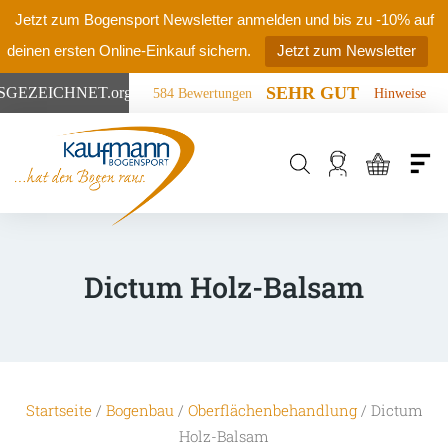
Jetzt zum Bogensport Newsletter anmelden und bis zu -10% auf
deinen ersten Online-Einkauf sichern.
Jetzt zum Newsletter
SEHR GUT
SGEZEICHNET
.org
584 Bewertungen
Hinweise
Products
search
Dictum Holz-Balsam
Startseite
/
Bogenbau
/
Oberflächenbehandlung
/ Dictum
Holz-Balsam