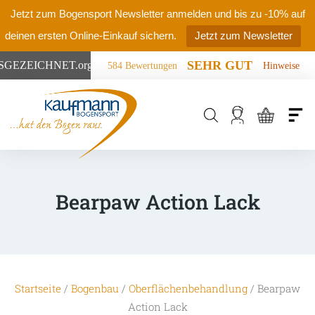
Jetzt zum Bogensport Newsletter anmelden und bis zu -10% auf
deinen ersten Online-Einkauf sichern.
Jetzt zum Newsletter
SEHR GUT
SGEZEICHNET
.org
584 Bewertungen
Hinweise
Products
search
Bearpaw Action Lack
Startseite
/
Bogenbau
/
Oberflächenbehandlung
/ Bearpaw
Action Lack