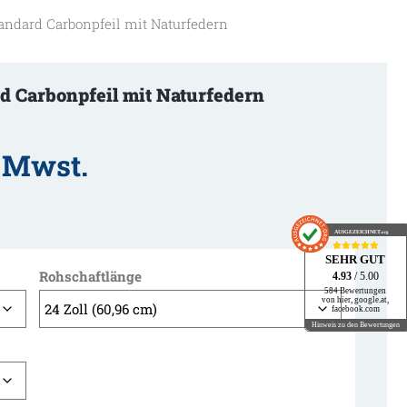
andard Carbonpfeil mit Naturfedern
d Carbonpfeil mit Naturfedern
. Mwst.
AUSGEZEICHNET
.org
SEHR GUT
Rohschaftlänge
4.93
/ 5.00
584 Bewertungen
von hier, google.at,
facebook.com
Hinweis zu den Bewertungen