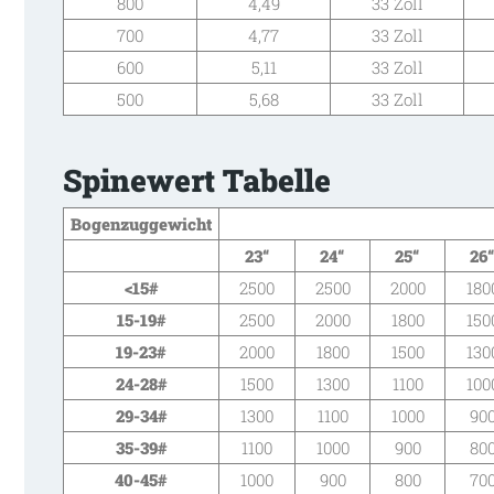
800
4,49
33 Zoll
700
4,77
33 Zoll
600
5,11
33 Zoll
500
5,68
33 Zoll
Spinewert Tabelle
Bogenzuggewicht
23“
24“
25“
26
<15
#
2500
2500
2000
180
15-19
#
2500
2000
1800
150
19-23
#
2000
1800
1500
130
24-28
#
1500
1300
1100
100
29-34
#
1300
1100
1000
90
35-39
#
1100
1000
900
80
40-45
#
1000
900
800
70