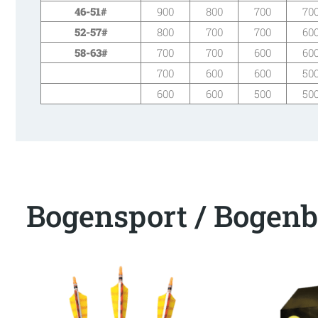
46-51
#
900
800
700
70
52-57
#
800
700
700
60
58-63
#
700
700
600
60
700
600
600
50
600
600
500
50
Bogensport / Bogenb