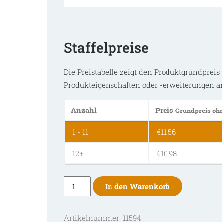
Staffelpreise
Die Preistabelle zeigt den Produktgrundpreis 
Produkteigenschaften oder -erweiterungen a
Anzahl
Preis
Grundpreis ohn
1 - 11
€
11,56
12+
€
10,98
Cross-
In den Warenkorb
X
Fulmen
Artikelnummer:
11594
Octagon