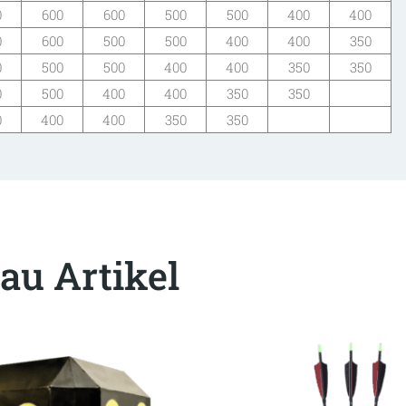
0
600
600
500
500
400
400
0
600
500
500
400
400
350
0
500
500
400
400
350
350
0
500
400
400
350
350
0
400
400
350
350
au Artikel