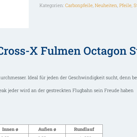
Kategorien:
Carbonpfeile
,
Neuheiten
,
Pfeile
,
S
Standard
Carbonpfeil
mit
Naturfedern
Menge
Cross-X Fulmen Octagon S
rchmesser. Ideal für jeden der Geschwindigkeit sucht, denn b
ak jeder wird an der gestreckten Flugbahn sein Freude haben
Innen ø
Außen ø
Rundlauf