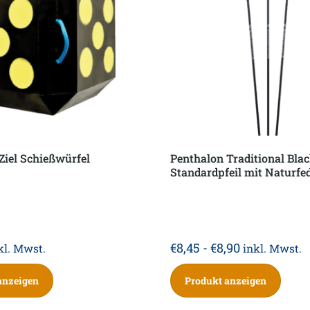
-Ziel Schießwürfel
Penthalon Traditional Bla
Standardpfeil mit Naturfe
€
8,45
-
€
8,90
kl. Mwst.
inkl. Mwst.
anzeigen
Produkt anzeigen