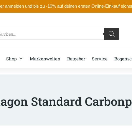
r anmelden und bis zu -10% auf deinen ersten Online-Einkauf siche
oducts
arch
Shop
Markenwelten
Ratgeber
Service
Bogensc
agon Standard Carbonpf