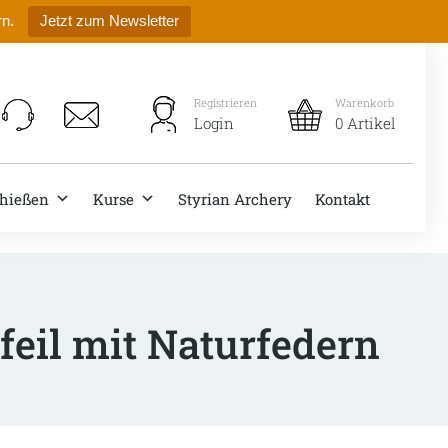
rn.
Jetzt zum Newsletter
Registrieren
Warenkorb
Login
0 Artikel
hießen
Kurse
Styrian Archery
Kontakt
eil mit Naturfedern