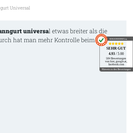
gurt Universal
anngurt universa
l etwas breiter als die
rch hat man mehr Kontrolle beim
AUSGEZEICHNET
.org
SEHR GUT
4.93
/ 5.00
584 Bewertungen
von hier, google.at,
facebook.com
Hinweis zu den Bewertungen