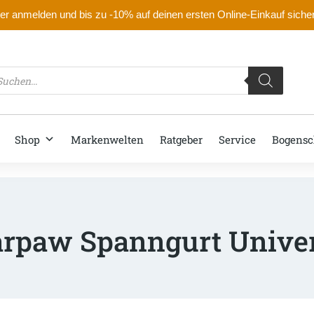
r anmelden und bis zu -10% auf deinen ersten Online-Einkauf siche
oducts
arch
Shop
Markenwelten
Ratgeber
Service
Bogensc
rpaw Spanngurt Univer