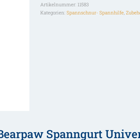
Artikelnummer:
11583
Menge
Kategorien:
Spannschnur- Spannhilfe
,
Zubeh
Bearpaw Spanngurt Univer