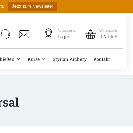
rn.
Jetzt zum Newsletter
Registrieren
Warenkorb
Login
0 Artikel
hießen
Kurse
Styrian Archery
Kontakt
sal