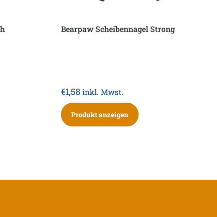
uh
Bearpaw Scheibennagel Strong
€
1,58
inkl. Mwst.
Produkt anzeigen