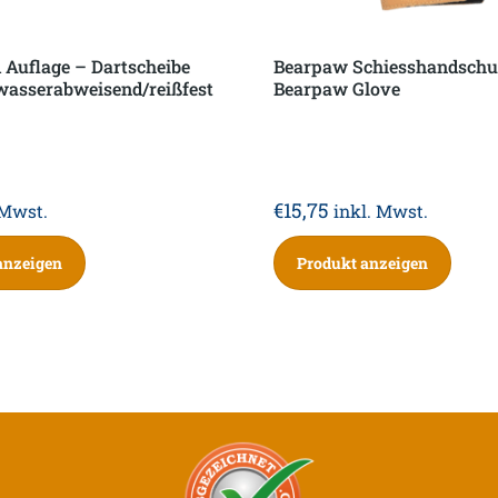
 Auflage – Dartscheibe
Bearpaw Schiesshandsch
wasserabweisend/reißfest
Bearpaw Glove
€
15,75
 Mwst.
inkl. Mwst.
anzeigen
Produkt anzeigen