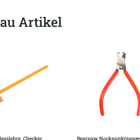
au Artikel
esslehre, Checker
Bearpaw Nockpunktzange