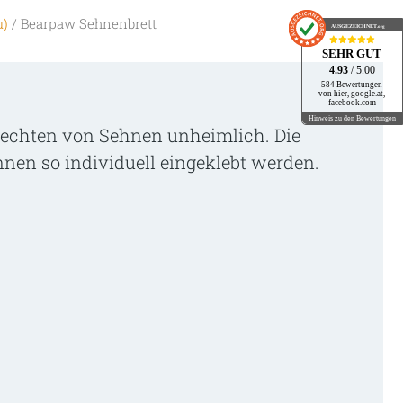
u)
/ Bearpaw Sehnenbrett
AUSGEZEICHNET
.org
SEHR GUT
4.93
/ 5.00
584 Bewertungen
von hier, google.at,
facebook.com
Hinweis zu den Bewertungen
Flechten von Sehnen unheimlich. Die
önnen so individuell eingeklebt werden.