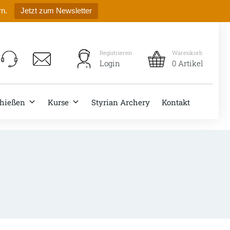
rn.
Jetzt zum Newsletter
Registrieren
Warenkorb
Login
0 Artikel
hießen
Kurse
Styrian Archery
Kontakt