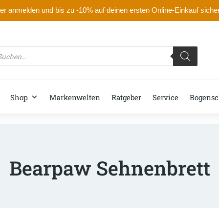
r anmelden und bis zu -10% auf deinen ersten Online-Einkauf siche
oducts
arch
Shop
Markenwelten
Ratgeber
Service
Bogensc
Bearpaw Sehnenbrett