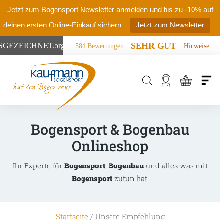
Jetzt zum Bogensport Newsletter anmelden und bis zu -10% auf
deinen ersten Online-Einkauf sichern.
Jetzt zum Newsletter
SEHR GUT
SGEZEICHNET
.org
584 Bewertungen
Hinweise
Products
search
Bogensport & Bogenbau
Onlineshop
Ihr Experte für
Bogensport
,
Bogenbau
und alles was mit
Bogensport
zutun hat.
Startseite
/ Unsere Empfehlung