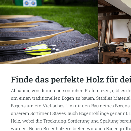
Die wichtigste Frage, die du dir vor dem Bau eines Bogens 
ihn verwenden willst. Schießt du zum Spaß? Zum Stressa
Turnieren teilnehmen? Dadurch ergibt sich dann der nächs
der Bogentyp ermittelt wird. Willst du einen Primitiv-Bo
Traditional-Recurve? Hast du dich für einen Bogentyp ents
Details zu klären. Hierbei sind deine persönlichen Bedürf
du Rechts- oder Linkshandschütze? Welches ist dein dom