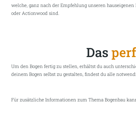
Finde das perfekte Holz für d
Abhängig von deinen persönlichen Präferenzen, gibt es di
um einen traditionellen Bogen zu bauen. St
abile
s
Materia
Bogens um ein Vielfaches. Um dir den Bau deines Bogens z
unserem
Sortiment
Staves
, auch Bogenrohlinge genannt. 
Holz, wobei die Trocknung, Sortierung und
Spaltung berei
wurden
.
Neben Bogenhölzern bieten wir auch Bogengriffhö
welche
,
ganz
nach
der Empfehlung
unseren
hauseigenen
oder
Actionwood
sind
.
Das
per