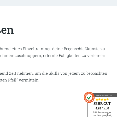
ßen
ährend eines Einzeltrainings deine Bogenschießkünste zu
by hineinzuschnuppern, erlernte Fähigkeiten zu verfeinern
chend Zeit nehmen, um die Skills von jedem zu beobachten
ten Pfeil” vermitteln:
AUSGEZEICHNET
.org
SEHR GUT
4.93
/ 5.00
584 Bewertungen
von hier, google.at,