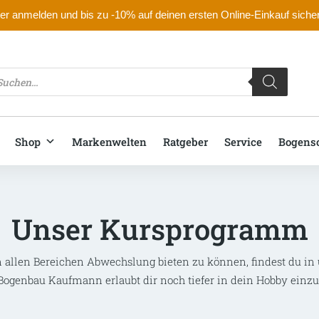
r anmelden und bis zu -10% auf deinen ersten Online-Einkauf siche
oducts
arch
Shop
Markenwelten
Ratgeber
Service
Bogens
Unser Kursprogramm
n allen Bereichen Abwechslung bieten zu können, findest du i
Bogenbau Kaufmann erlaubt dir noch tiefer in dein Hobby einzu