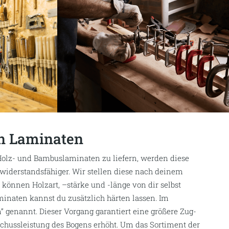
bau werden die unterschiedlichsten Werkzeuge benötigt.
e
n
Schweifhobel, welcher im Unterschied zu einem
e Bearbeitu
ng welliger Holzoberflächen geeignet ist.
mit der du die Holzoberfläche glätten aber auch Leimfugen
äsmarken beseitigen kannst. Ganz egal nach welchem
i Bogensport Bogenbau
Kaufmann
,
findest du
sie
alle
s
was
genbau
brauchst
in hoher Qualität
.