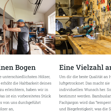
stellen musst, ist, wofür du
Für den traditionellen Bogen
bbau? Oder möchtest du an
Zum Beispiel brauchst du ein
te Schritt, in dem
normalen Hobel perfekt für di
gen, Langbogen oder
Ebenso wie eine Ziehklinge, 
chieden, geht es daran, die
reinigen und Hobel- oder Fr
nisse und Maße wichtig. Bist
Werkzeug du suchst – hier
,
be
inantes Auge?
du
für den traditionellen Bo