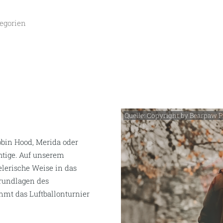
egorien
Quelle: Copyright by Bearpaw 
obin Hood, Merida oder
htige. Auf unserem
lerische Weise in das
Grundlagen des
mmt das Luftballonturnier