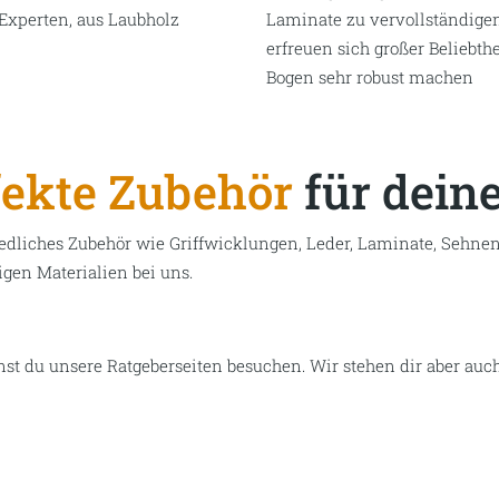
einen Bogen
Eine Vielzahl 
e unterschiedlichsten Hölzer,
Um dir die beste Qualität a
l
erhöh
t
die Haltbarkeit
d
eines
luftgetrocknet
. Da
s macht
s
ie
u erleichtern, haben wir in
individuellen Wunsch her
. S
D
a
s ist ein vorbereitetes Stück
bestimmt werden. Bambusla
ts von uns durchgeführt
Fachjargon wird das “temper
lzer an,
und Biegefestigkeit, was die
Experten
,
aus Laubholz
Laminate zu vervollständigen
erfreuen sich großer Beliebth
Bogen sehr robust machen
fekte Zubehör
für dein