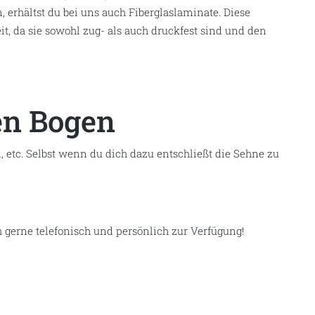
an Laminaten
n Holz- und Bambuslaminaten
zu liefern, werden diese
 widerstandsfähiger. Wir stellen
diese
nach deinem
o können
Holzart,
–
stärke und
-l
änge von dir selbst
mina
ten
kannst
du zusätzlich
härten lassen
. Im
n” genannt.
Dieser Vorgang garantiert eine größere Zug-
 Schussleistung des Bogens erhöht. Um das Sortiment der
, erhälts
t du bei uns auch
Fiberg
laslaminate
. Diese
eit, da sie sowohl zug- als auch druckfest sind und den
en Bogen