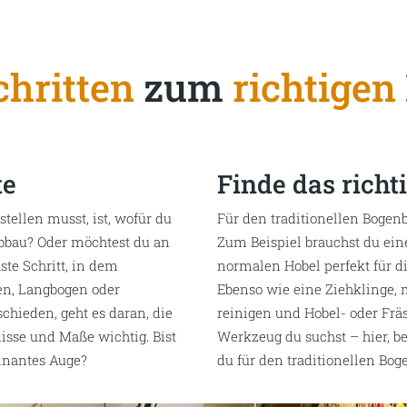
chritten
zum
richtigen
te
Finde das rich