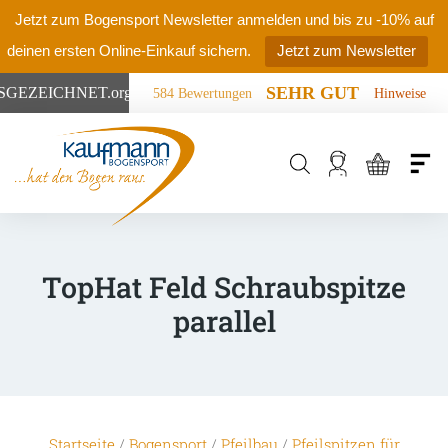
Jetzt zum Bogensport Newsletter anmelden und bis zu -10% auf
deinen ersten Online-Einkauf sichern.
Jetzt zum Newsletter
SEHR GUT
SGEZEICHNET
.org
584 Bewertungen
Hinweise
Products
search
TopHat Feld Schraubspitze
parallel
Startseite
/
Bogensport
/
Pfeilbau
/
Pfeilspitzen für