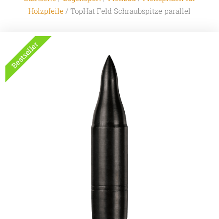
Holzpfeile
/ TopHat Feld Schraubspitze parallel
Bestseller