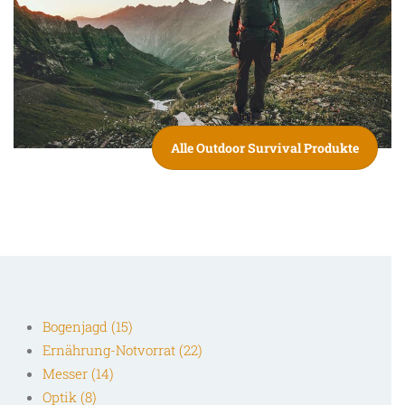
Alle Outdoor Survival Produkte
Bogenjagd (15)
Ernährung-Notvorrat (22)
Messer (14)
Optik (8)