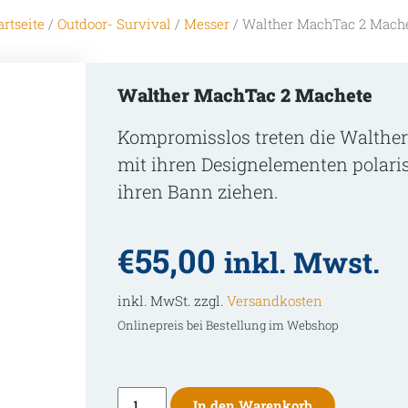
artseite
/
Outdoor- Survival
/
Messer
/ Walther MachTac 2 Mach
Walther MachTac 2 Machete
Kompromisslos treten die Walther 
mit ihren Designelementen polari
ihren Bann ziehen.
€
55,00
inkl. Mwst.
inkl. MwSt. zzgl.
Versandkosten
Onlinepreis bei Bestellung im Webshop
Walther
In den Warenkorb