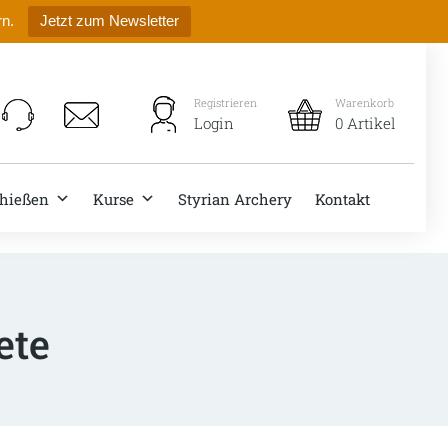
rn.
Jetzt zum Newsletter
Registrieren
Warenkorb
Login
0 Artikel
hießen
Kurse
Styrian Archery
Kontakt
ete