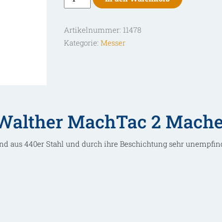
MachTac
2
Artikelnummer:
11478
Machete
Kategorie:
Messer
Menge
Walther MachTac 2 Mache
nd aus 440er Stahl und durch ihre Beschichtung sehr unempfind