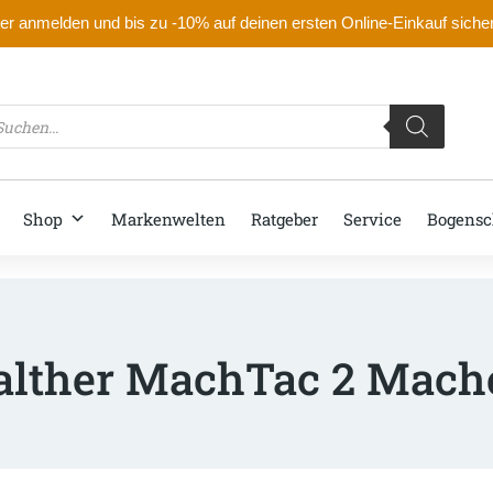
r anmelden und bis zu -10% auf deinen ersten Online-Einkauf siche
oducts
arch
Shop
Markenwelten
Ratgeber
Service
Bogensc
lther MachTac 2 Mach