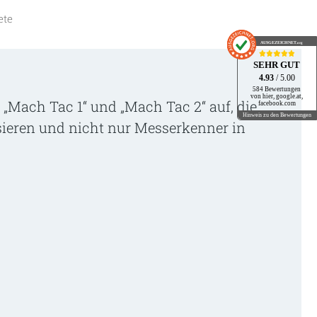
ete
AUSGEZEICHNET
.org
SEHR GUT
4.93
/ 5.00
584 Bewertungen
von hier, google.at,
„Mach Tac 1“ und „Mach Tac 2“ auf, die
facebook.com
Hinweis zu den Bewertungen
sieren und nicht nur Messerkenner in