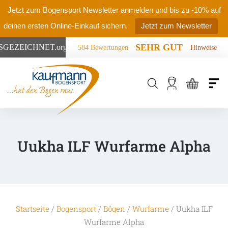
Jetzt zum Bogensport Newsletter anmelden und bis zu -10% auf
deinen ersten Online-Einkauf sichern.
Jetzt zum Newsletter
SEHR GUT
SGEZEICHNET
.org
584 Bewertungen
Hinweise
Products
search
Uukha ILF Wurfarme Alpha
Startseite
/
Bogensport
/
Bögen
/
Wurfarme
/ Uukha ILF
Wurfarme Alpha