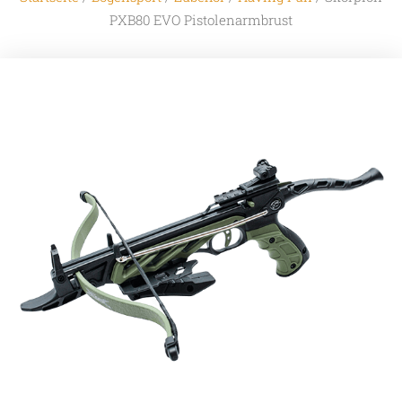
PXB80 EVO Pistolenarmbrust