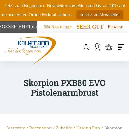
Jetzt zum Bogensport Newsletter anmelden und bis zu -10% auf
deinen ersten Online-Einkauf sichern.
Jetzt zum Newsletter
SEHR GUT
SGEZEICHNET
.org
584 Bewertungen
Hinweise
Products
search
Skorpion PXB80 EVO
Pistolenarmbrust
Startseite
/
Bogensport
/
Zubehör
/
Having Fun
/ Skorpion