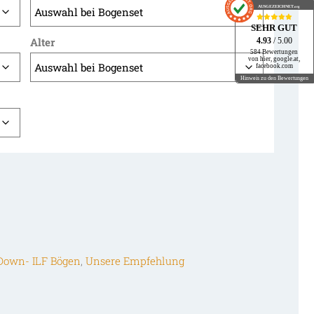
AUSGEZEICHNET
.org
SEHR GUT
Alter
4.93
/ 5.00
584 Bewertungen
von hier, google.at,
facebook.com
Hinweis zu den Bewertungen
Down- ILF Bögen
,
Unsere Empfehlung