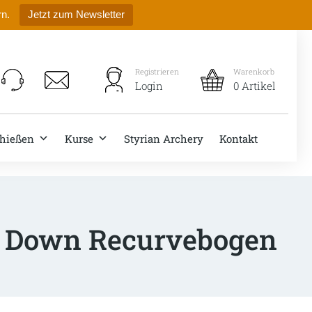
rn.
Jetzt zum Newsletter
Registrieren
Warenkorb
Login
0 Artikel
hießen
Kurse
Styrian Archery
Kontakt
e Down Recurvebogen