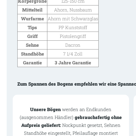
Körpergröße
125-150 cm
Mittelteil
Ahorn, Nussbaum
Wurfarme
Ahorn mit Schwarzglas
Tips
PP Kunststoff
Griff
Pistolengriff
Sehne
Dacron
Standhöhe
7 1/4 Zoll
Garantie
3 Jahre Garantie
Zum Spannen des Bogens empfehlen wir eine Spannsc
Unsere Bögen
werden an Endkunden
(ausgenommen Händler)
gebrauchsfertig ohne
Aufpreis geliefert:
Nockpunkt gesetzt, Sehnen
Standhöhe eingestellt, Pfeilauflage montiert