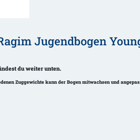
Down
Recurvebogen
Menge
Ragim Jugendbogen Young 
findest du weiter unten.
edenen Zuggewichte kann der Bogen mitwachsen und angepas