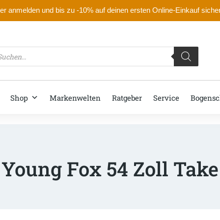
r anmelden und bis zu -10% auf deinen ersten Online-Einkauf siche
oducts
arch
Shop
Markenwelten
Ratgeber
Service
Bogensc
Young Fox 54 Zoll Tak