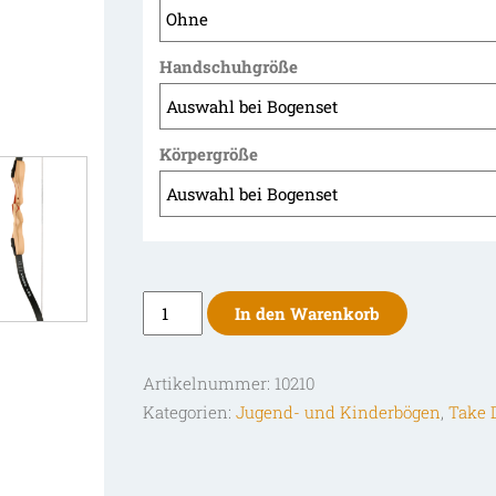
Handschuhgröße
Körpergröße
Ragim
In den Warenkorb
Jugendbogen
Young
Artikelnummer:
10210
Fox
Kategorien:
Jugend- und Kinderbögen
,
Take 
54
Zoll
Take