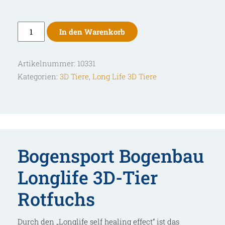
Longlife
In den Warenkorb
3D-
Tier
Artikelnummer:
10331
Rotfuchs
Kategorien:
3D Tiere
,
Long Life 3D Tiere
Menge
Bogensport Bogenbau
Longlife 3D-Tier
Rotfuchs
Durch den „Longlife self healing effect“ ist das