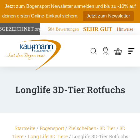
Jetzt zum Bogensport Newsletter anmelden und bis zu -10% auf
deinen ersten Online-Einkauf sichern.
Jetzt zum Newsletter
SEHR GUT
SGEZEICHNET
.org
584 Bewertungen
Hinweise
Products
search
Longlife 3D-Tier Rotfuchs
Startseite
/
Bogensport
/
Zielscheiben- 3D Tier
/
3D
Tiere
/
Long Life 3D Tiere
/ Longlife 3D-Tier Rotfuchs