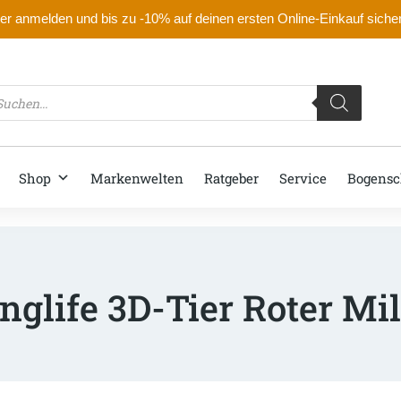
r anmelden und bis zu -10% auf deinen ersten Online-Einkauf siche
oducts
arch
Shop
Markenwelten
Ratgeber
Service
Bogensc
nglife 3D-Tier Roter Mi