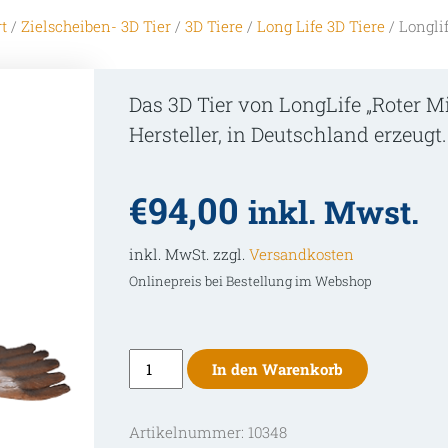
t
/
Zielscheiben- 3D Tier
/
3D Tiere
/
Long Life 3D Tiere
/ Longli
Das 3D Tier von LongLife „Roter M
Hersteller, in Deutschland erzeugt.
€
94,00
inkl. Mwst.
inkl. MwSt. zzgl.
Versandkosten
Onlinepreis bei Bestellung im Webshop
Longlife
In den Warenkorb
3D-
Tier
Artikelnummer:
10348
Roter