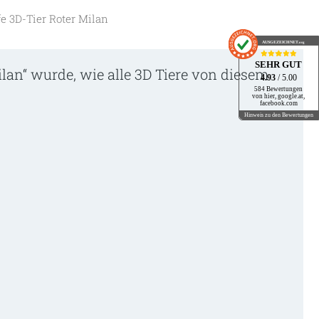
fe 3D-Tier Roter Milan
AUSGEZEICHNET
.org
SEHR GUT
ilan“ wurde, wie alle 3D Tiere von diesem
4.93
/ 5.00
584 Bewertungen
von hier, google.at,
facebook.com
Hinweis zu den Bewertungen