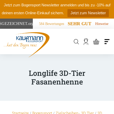
Jetzt zum Bogensport Newsletter anmelden und bis zu -10% auf
deinen ersten Online-Einkauf sichern.
Jetzt zum Newsletter
SEHR GUT
SGEZEICHNET
.org
584 Bewertungen
Hinweise
Products
search
Longlife 3D-Tier
Fasanenhenne
Startseite
/
Bogensport
/
Zielscheiben- 3D Tier
/
3D