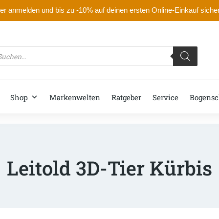
r anmelden und bis zu -10% auf deinen ersten Online-Einkauf siche
oducts
arch
Shop
Markenwelten
Ratgeber
Service
Bogensc
Leitold 3D-Tier Kürbis