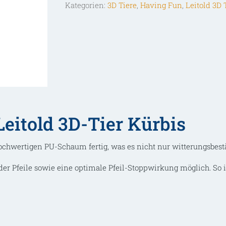
Kategorien:
3D Tiere
,
Having Fun
,
Leitold 3D 
Menge
eitold 3D-Tier Kürbis
ochwertigen PU-Schaum fertig, was es nicht nur witterungsbest
der Pfeile sowie eine optimale Pfeil-Stoppwirkung möglich. So is