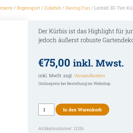
rtseite
/
Bogensport
/
Zubehör
/
Having Fun
/ Leitold 3D-Tier Kü
Der Kürbis ist das Highlight für 
jedoch äußerst robuste Gartendek
€
75,00
inkl. Mwst.
inkl. MwSt. zzgl.
Versandkosten
Onlinepreis bei Bestellung im Webshop
Leitold
In den Warenkorb
3D-
Tier
Artikelnummer:
11316
Kürbis