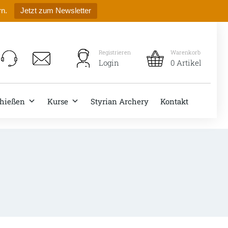
rn.
Jetzt zum Newsletter
Registrieren
Warenkorb
Login
0 Artikel
hießen
Kurse
Styrian Archery
Kontakt