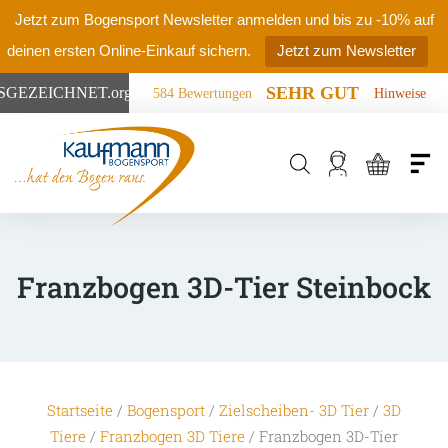
Jetzt zum Bogensport Newsletter anmelden und bis zu -10% auf
deinen ersten Online-Einkauf sichern.
Jetzt zum Newsletter
SEHR GUT
SGEZEICHNET
.org
584 Bewertungen
Hinweise
Products
search
Franzbogen 3D-Tier Steinbock
Startseite
/
Bogensport
/
Zielscheiben- 3D Tier
/
3D
Tiere
/
Franzbogen 3D Tiere
/ Franzbogen 3D-Tier