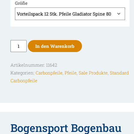
Größe
Cross-
In den Warenkorb
X
Vorteilspack
Artikelnummer:
11642
12
Kategorien:
Carbonpfeile
,
Pfeile
,
Sale Produkte
,
Standard
Stk.
Carbonpfeile
Pfeile
Gladiator
mit
Naturfedern
Menge
Bogensport Bogenbau