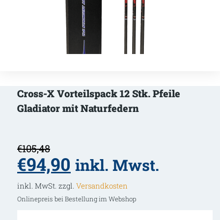
Cross-X Vorteilspack 12 Stk. Pfeile
Gladiator mit Naturfedern
€
105,48
Ursprünglicher
Aktueller
€
94,90
inkl. Mwst.
Preis
Preis
war:
ist:
inkl. MwSt. zzgl.
Versandkosten
€105,48
€94,90.
Onlinepreis bei Bestellung im Webshop