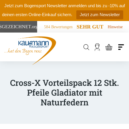
Jetzt zum Bogensport Newsletter anmelden und bis zu -10% auf
deinen ersten Online-Einkauf sichern.
Jetzt zum Newsletter
SEHR GUT
SGEZEICHNET
.org
584 Bewertungen
Hinweise
Products
search
Cross-X Vorteilspack 12 Stk.
Pfeile Gladiator mit
Naturfedern