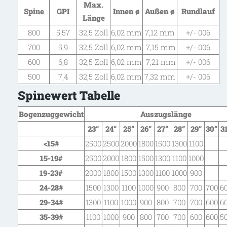
Max.
Spine
GPI
Innen ø
Außen ø
Rundlauf
Länge
800
5,57
32,5 Zoll
6,02 mm
7,12 mm
+/- 006
700
5,9
32,5 Zoll
6,02 mm
7,15 mm
+/- 006
600
6,8
32,5 Zoll
6,02 mm
7,21 mm
+/- 006
500
7,4
32,5 Zoll
6,02 mm
7,32 mm
+/- 006
Spinewert Tabelle
Bogenzuggewicht
Auszugslänge
23“
24“
25“
26“
27“
28“
29“
30“
3
<15
#
2500
2500
2000
1800
1500
1300
1100
15-19
#
2500
2000
1800
1500
1300
1100
1000
19-23
#
2000
1800
1500
1300
1100
1000
900
24-28
#
1500
1300
1100
1000
900
800
700
700
6
29-34
#
1300
1100
1000
900
800
700
700
600
6
35-39
#
1100
1000
900
800
700
700
600
600
5