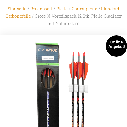
Startseite
/
Bogensport
/
Pfeile
/
Carbonpfeile
/
Standard
Carbonpfeile
/ Cross-X Vorteilspack 12 Stk. Pfeile Gladiator
mit Naturfedern