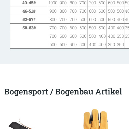
40-45
#
1000
900
800
700
700
600
600
500
5
46-51
#
900
800
700
700
600
600
500
500
4
52-57
#
800
700
700
600
600
500
500
400
4
58-63
#
700
700
600
600
500
500
400
400
3
700
600
600
500
500
400
400
350
3
600
600
500
500
400
400
350
350
Bogensport / Bogenbau Artikel