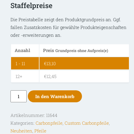
Staffelpreise
Die Preistabelle zeigt den Produktgrundpreis an. Ggf.
fallen Zusatzkosten für gewählte Produkteigenschaften
oder -erweiterungen an.
Anzahl
Preis
Grundpreis ohne Aufpreis(e)
1 - 11
€
13,10
12+
€
12,45
Cross-
In den Warenkorb
X
Fulmen
Artikelnummer:
11644
Octagon
Kategorien:
Carbonpfeile
,
Custom Carbonpfeile
,
Custom
Neuheiten
,
Pfeile
Carbonpfeil