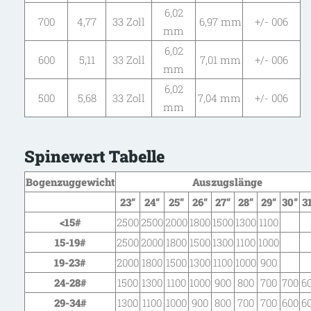
6,02
700
4,77
33 Zoll
6,97 mm
+/- 006
mm
6,02
600
5,11
33 Zoll
7,01 mm
+/- 006
mm
6,02
500
5,68
33 Zoll
7,04 mm
+/- 006
mm
Spinewert Tabelle
Bogenzuggewicht
Auszugslänge
23“
24“
25“
26“
27“
28“
29“
30“
3
<15
#
2500
2500
2000
1800
1500
1300
1100
15-19
#
2500
2000
1800
1500
1300
1100
1000
19-23
#
2000
1800
1500
1300
1100
1000
900
24-28
#
1500
1300
1100
1000
900
800
700
700
6
29-34
#
1300
1100
1000
900
800
700
700
600
6