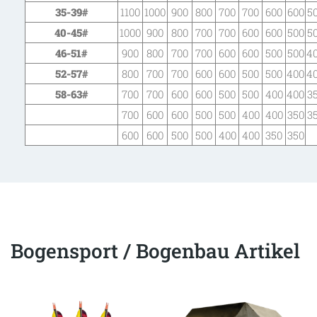
35-39
#
1100
1000
900
800
700
700
600
600
5
40-45
#
1000
900
800
700
700
600
600
500
5
46-51
#
900
800
700
700
600
600
500
500
4
52-57
#
800
700
700
600
600
500
500
400
4
58-63
#
700
700
600
600
500
500
400
400
3
700
600
600
500
500
400
400
350
3
600
600
500
500
400
400
350
350
Bogensport / Bogenbau Artikel