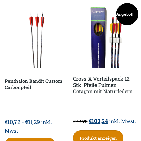
Angebot!
Cross-X Vorteilspack 12
Penthalon Bandit Custom
Stk. Pfeile Fulmen
Carbonpfeil
Octagon mit Naturfedern
Ursprünglicher
Aktueller
€
103,24
inkl. Mwst.
€
10,72
-
€
11,29
€
114,72
inkl.
Preis
Preis
Mwst.
war:
ist:
Produkt anzeigen