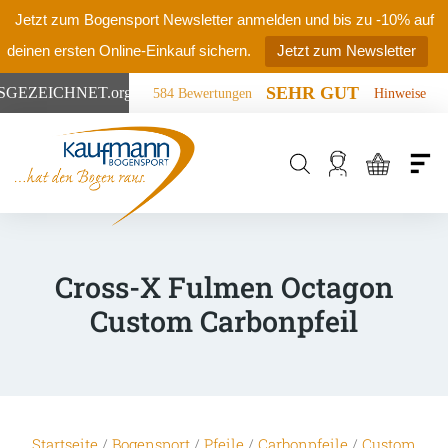
Jetzt zum Bogensport Newsletter anmelden und bis zu -10% auf
deinen ersten Online-Einkauf sichern.
Jetzt zum Newsletter
SEHR GUT
SGEZEICHNET
.org
584 Bewertungen
Hinweise
Products
search
Cross-X Fulmen Octagon
Custom Carbonpfeil
Startseite
/
Bogensport
/
Pfeile
/
Carbonpfeile
/
Custom