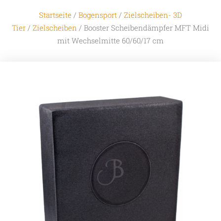
Startseite
/
Bogensport
/
Zielscheiben- 3D
Tier
/
Zielscheiben
/ Booster Scheibendämpfer MFT Midi
mit Wechselmitte 60/60/17 cm