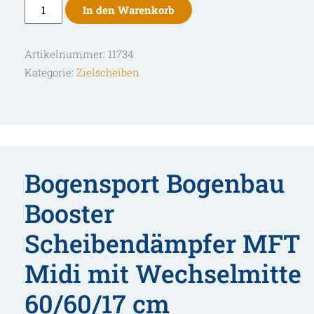
Booster
In den Warenkorb
Scheibendämpfer
MFT
Artikelnummer:
11734
Midi
Kategorie:
Zielscheiben
mit
Wechselmitte
60/60/17
cm
Menge
Bogensport Bogenbau
Booster
Scheibendämpfer MFT
Midi mit Wechselmitte
60/60/17 cm