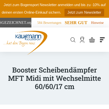
Jetzt zum Bogensport Newsletter anmelden und bis zu -10% auf
deinen ersten Online-Einkauf sichern.
Jetzt zum Newsletter
SEHR GUT
SGEZEICHNET
.org
584 Bewertungen
Hinweise
Products
search
Booster Scheibendämpfer
MFT Midi mit Wechselmitte
60/60/17 cm