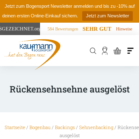
Jetzt zum Bogensport Newsletter anmelden und bis zu -10% auf
deinen ersten Online-Einkauf sichern.
Jetzt zum Newsletter
SEHR GUT
SGEZEICHNET
.org
584 Bewertungen
Hinweise
Products
search
Rückensehnsehne ausgelöst
Startseite
/
Bogenbau
/
Backings
/
Sehnenbacking
/ Rückens
ausgelöst