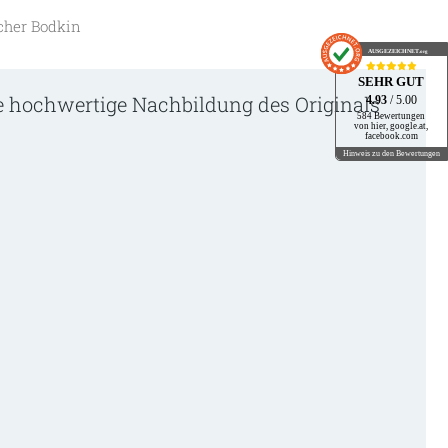
icher Bodkin
AUSGEZEICHNET
.org
SEHR GUT
ine hochwertige Nachbildung des Originals
4.93
/ 5.00
584 Bewertungen
von hier, google.at,
facebook.com
Hinweis zu den Bewertungen