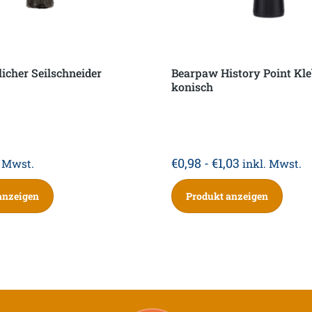
licher Seilschneider
Bearpaw History Point Kle
konisch
€
0,98
-
€
1,03
. Mwst.
inkl. Mwst.
anzeigen
Produkt anzeigen