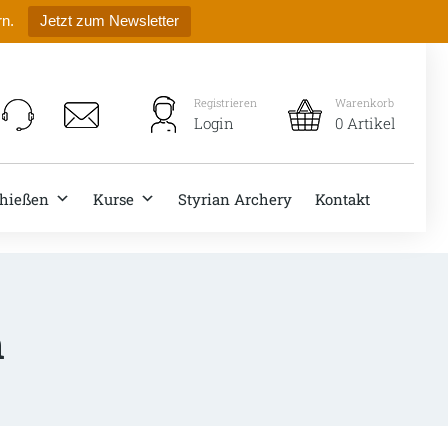
rn.
Jetzt zum Newsletter
Registrieren
Warenkorb
Login
0 Artikel
hießen
Kurse
Styrian Archery
Kontakt
n