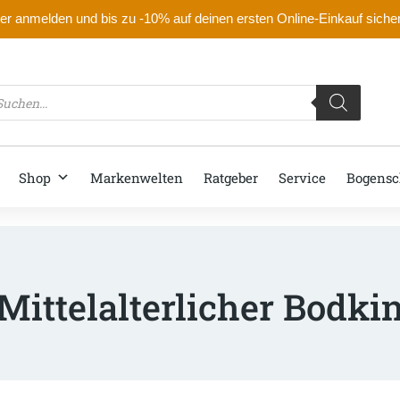
r anmelden und bis zu -10% auf deinen ersten Online-Einkauf siche
oducts
arch
Shop
Markenwelten
Ratgeber
Service
Bogensc
Mittelalterlicher Bodki