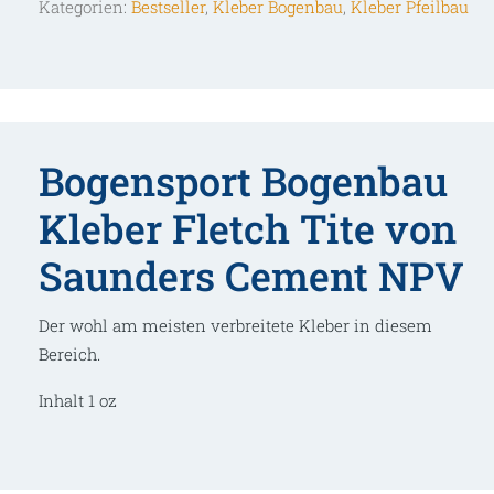
Kategorien:
Bestseller
,
Kleber Bogenbau
,
Kleber Pfeilbau
Saunders
Cement
NPV
Menge
Bogensport Bogenbau
Kleber Fletch Tite von
Saunders Cement NPV
Der wohl am meisten verbreitete Kleber in diesem
Bereich.
Inhalt 1 oz