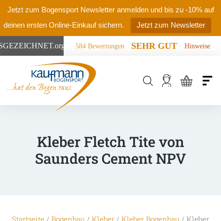
Jetzt zum Bogensport Newsletter anmelden und bis zu -10% auf
deinen ersten Online-Einkauf sichern.
Jetzt zum Newsletter
SEHR GUT
SGEZEICHNET
.org
584 Bewertungen
Hinweise
Products
search
Kleber Fletch Tite von
Saunders Cement NPV
Startseite
/
Bogenbau
/
Kleber
/
Kleber Bogenbau
/ Kleber