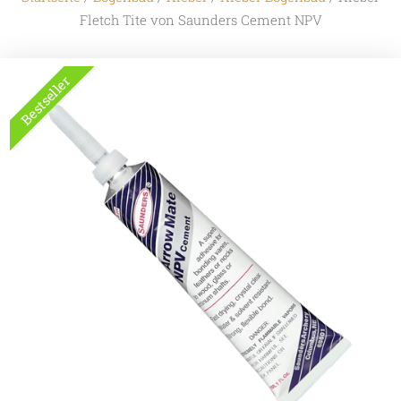
Fletch Tite von Saunders Cement NPV
Bestseller