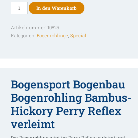
Bogenrohling
In den Warenkorb
Bambus-
Hickory
Artikelnummer:
10825
Perry
Kategorien:
Bogenrohlinge
,
Special
Reflex
verleimt
Menge
Bogensport Bogenbau
Bogenrohling Bambus-
Hickory Perry Reflex
verleimt
Der Bogenrohling wird im Perry Reflex verleimt und