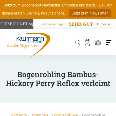
Jetzt zum Bogensport Newsletter anmelden und bis zu -10% auf
deinen ersten Online-Einkauf sichern.
Jetzt zum Newsletter
SEHR GUT
SGEZEICHNET
.org
584 Bewertungen
Hinweise
Products
search
Bogenrohling Bambus-
Hickory Perry Reflex verleimt
Startseite
/
Bogenbau
/
Bogenrohlinge
/ Bogenrohling