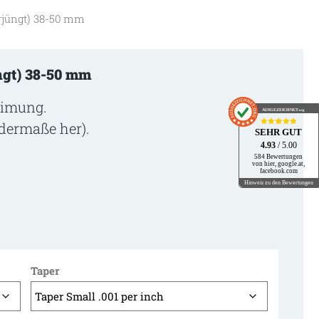
rjüngt) 38-50 mm
ngt) 38-50 mm
eimung.
AUSGEZEICHNET
.org
ndermaße her).
SEHR GUT
4.93
/ 5.00
584 Bewertungen
von hier, google.at,
facebook.com
Hinweis zu den Bewertungen
Taper