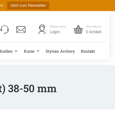
rn.
Jetzt zum Newsletter
Registrieren
Warenkorb
Login
0 Artikel
hießen
Kurse
Styrian Archery
Kontakt
t) 38-50 mm