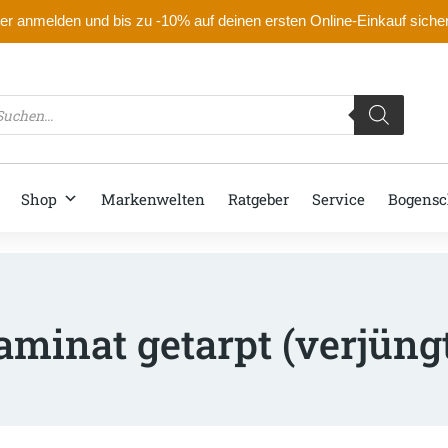
r anmelden und bis zu -10% auf deinen ersten Online-Einkauf siche
oducts
arch
Shop
Markenwelten
Ratgeber
Service
Bogensc
aminat getarpt (verjüng