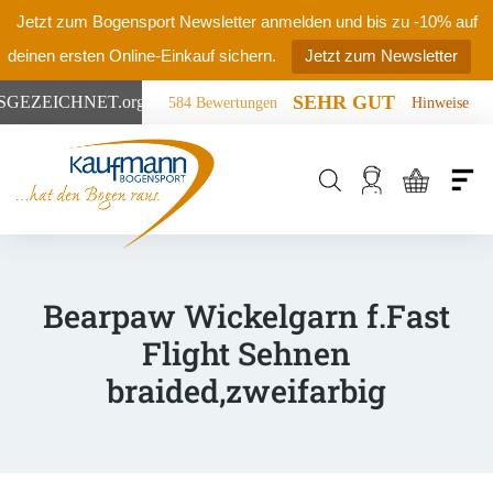
Jetzt zum Bogensport Newsletter anmelden und bis zu -10% auf
deinen ersten Online-Einkauf sichern.
Jetzt zum Newsletter
SEHR GUT
SGEZEICHNET
.org
584 Bewertungen
Hinweise
Products
search
Bearpaw Wickelgarn f.Fast
Flight Sehnen
braided,zweifarbig