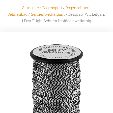
Startseite
/
Bogensport
/
Bogensehnen-
Sehnenbau
/
Sehnenwickelgarn
/ Bearpaw Wickelgarn
f.Fast Flight Sehnen braided,zweifarbig