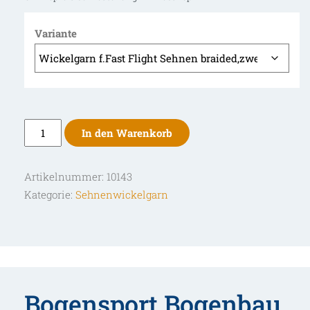
Variante
Bearpaw
In den Warenkorb
Wickelgarn
f.Fast
Artikelnummer:
10143
Flight
Kategorie:
Sehnenwickelgarn
Sehnen
braided,zweifarbig
Menge
Bogensport Bogenbau