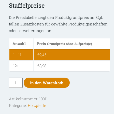
Staffelpreise
Die Preistabelle zeigt den Produktgrundpreis an. Ggf.
fallen Zusatzkosten für gewählte Produkteigenschaften
oder -erweiterungen an.
Anzahl
Preis
Grundpreis ohne Aufpreis(e)
1 - 11
€
9,45
12+
€
8,98
Bearpaw
In den Warenkorb
Standard
Fichtenholzpfeil
Artikelnummer:
10011
IV
Kategorie:
Holzpfeile
Menge