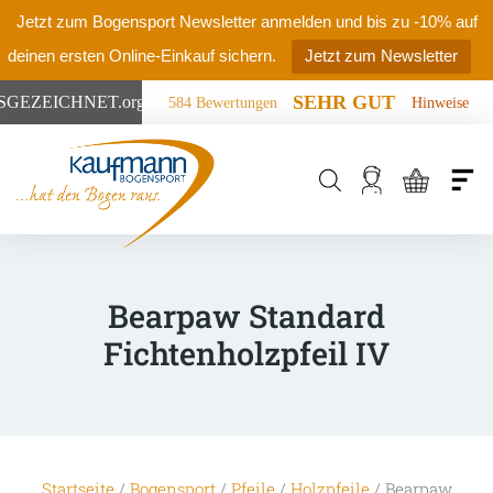
Jetzt zum Bogensport Newsletter anmelden und bis zu -10% auf
deinen ersten Online-Einkauf sichern.
Jetzt zum Newsletter
SEHR GUT
SGEZEICHNET
.org
584 Bewertungen
Hinweise
Products
search
Bearpaw Standard
Fichtenholzpfeil IV
Startseite
/
Bogensport
/
Pfeile
/
Holzpfeile
/ Bearpaw